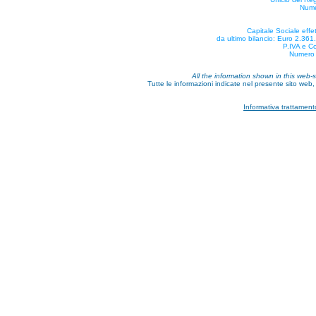
Nume
Capitale Sociale effe
da ultimo bilancio: Euro 2.36
P.IVA e C
Numero 
All the information shown in this web-s
Tutte le informazioni indicate nel presente sito web, 
Informativa trattament