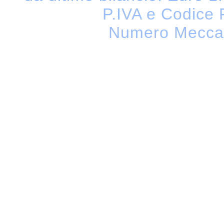
P.IVA e Codice
Numero Meccan
Dyeing, Steaming, Packages, Hank
Thermosetting, Fabric, Robotizatio
Centrifuge, Sock